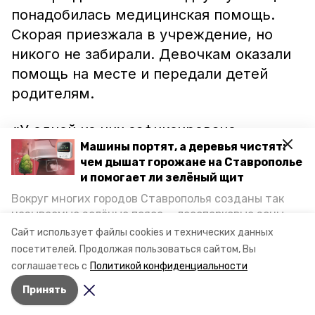
понадобилась медицинская помощь.
Скорая приезжала в учреждение, но
никого не забирали. Девочкам оказали
помощь на месте и передали детей
родителям.
«У одной из них зафиксировано
Машины портят, а деревья чистят:
повышенное давление на уроке
чем дышат горожане на Ставрополье
физкультуры, вторая ученица
и помогает ли зелёный щит
почувствовала недомогание, в том
Вокруг многих городов Ставрополья созданы так
числе повышение давления. Она стоит
называемые зелёные пояса — лесопарковые зоны,
на учёте у невролога с диагнозом ОВЗ»,
снижающие негативное воздействие выхлопных
Сайт использует файлы cookies и технических данных
газов на атмосферу. Справляются ли они с
— рассказали в горадминистрации.
посетителей.
Продолжая пользоваться сайтом, Вы
постоянно растущим потоком автотранспорта и
соглашаетесь с
Политикой конфиденциальности
каким воздухом дышат жители края, узнала
Принять
корреспондент «Победы26».
Авторы:
Светлана Наздрачёва