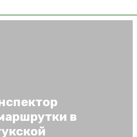
инспектор
маршрутки в
тукской