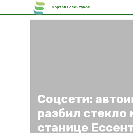
Портал Ессентуков
Соцсети: авто
разбил стекло 
станице Ессен