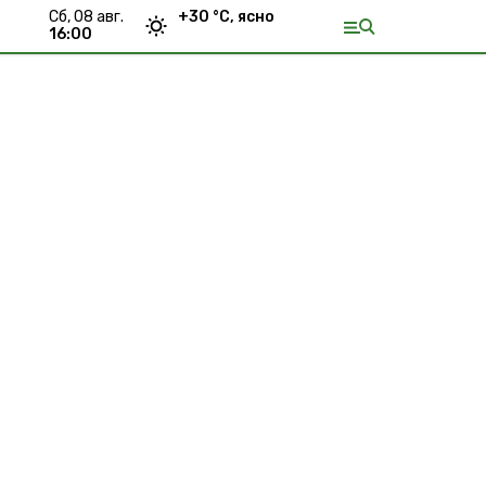
сб, 08 авг.
+
30
°С,
ясно
16:00