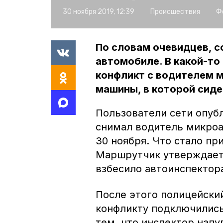
30 ноября 2019, 12:39
Происшествия
Ф
По словам очевидцев, с
автомобиле. В какой-то
конфликт с водителем 
машины, в которой сиде
Пользователи сети опубл
снимал водитель микроа
30 ноября. Что стало пр
Маршрутчик утверждает,
взбесило автоинспектора
После этого полицейский
конфликту подключились
тем, что инспектор напу