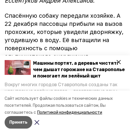
Ессентуков Андрей Алексанов.
Спасённую собаку передали хозяйке. А
22 декабря пассовцы прибыли на вызов
прохожих, которые увидели дворняжку,
угодившую в воду. Её вытащили на
поверхность с помощью
альпинистского снаряжения.
Машины портят, а деревья чистят:
Продрогшая собака не сопротивлялась.
чем дышат горожане на Ставрополье
Её вытерли и накормили кошачьим
и помогает ли зелёный щит
кормом. Ранее в Кисловодске местные
Вокруг многих городов Ставрополья созданы так
жители
не давали
сотрудникам приюта
называемые зелёные пояса — лесопарковые зоны,
стерилизовать бродячих псов. Фото:
снижающие негативное воздействие выхлопных
Сайт использует файлы cookies и технических данных
газов на атмосферу. Справляются ли они с
ПАСС СК
посетителей.
Продолжая пользоваться сайтом, Вы
постоянно растущим потоком автотранспорта и
соглашаетесь с
Политикой конфиденциальности
каким воздухом дышат жители края, узнала
Принять
корреспондент «Победы26».
Авторы:
Сергей Гаврилюк