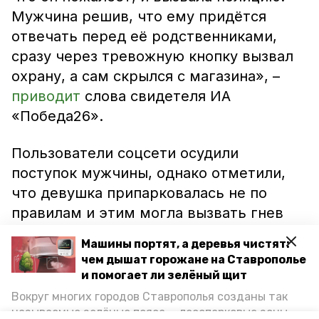
Мужчина решив, что ему придётся
отвечать перед её родственниками,
сразу через тревожную кнопку вызвал
охрану, а сам скрылся с магазина», –
приводит
слова свидетеля ИА
«Победа26».
Пользователи соцсети осудили
поступок мужчины, однако отметили,
что девушка припарковалась не по
правилам и этим могла вызвать гнев
неизвестного.
Машины портят, а деревья чистят:
чем дышат горожане на Ставрополье
В ГУ МВД России по Ставропольскому
и помогает ли зелёный щит
краю сообщили, что по факту
Вокруг многих городов Ставрополья созданы так
случившегося проводят проверку.
называемые зелёные пояса — лесопарковые зоны,