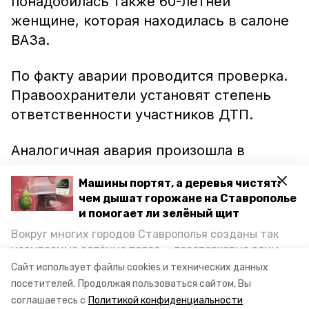
понадобилась также 60-летней
женщине, которая находилась в салоне
ВАЗа.
По факту аварии проводится проверка.
Правоохранители установят степень
ответственности участников ДТП.
Аналогичная авария произошла в
Ессентуках в начале февраля. Там
Машины портят, а деревья чистят:
невнимательный водитель
чем дышат горожане на Ставрополье
спровоцировал
столкновение, из-за
и помогает ли зелёный щит
которого тоже пострадали три
Вокруг многих городов Ставрополья созданы так
человека.
называемые зелёные пояса — лесопарковые зоны,
снижающие негативное воздействие выхлопных
Сайт использует файлы cookies и технических данных
газов на атмосферу. Справляются ли они с
Фото: УГИБДД по СК
посетителей.
Продолжая пользоваться сайтом, Вы
постоянно растущим потоком автотранспорта и
соглашаетесь с
Политикой конфиденциальности