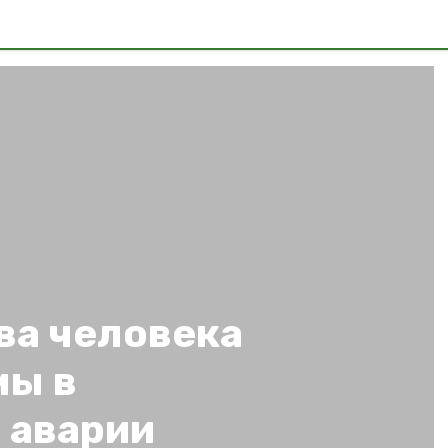
ва человека
мы в
 аварии