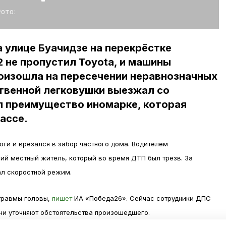
ото:
а улице Буачидзе на перекрёстке
2 не пропустил Toyota, и машины
роизошла на пересечении неравнозначных
твенной легковушки выезжал со
л преимущество иномарке, которая
ассе.
оги и врезался в забор частного дома. Водителем
ний местный житель, который во время ДТП был трезв. За
ал скоростной режим.
травмы головы,
пишет
ИА «Победа26». Сейчас сотрудники ДПС
Они уточняют обстоятельства произошедшего.