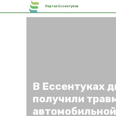
Портал Ессентуков
В Ессентуках д
получили трав
автомобильной