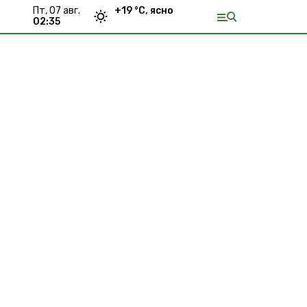
пт, 07 авг.
+
19
°С,
ясно
02:35