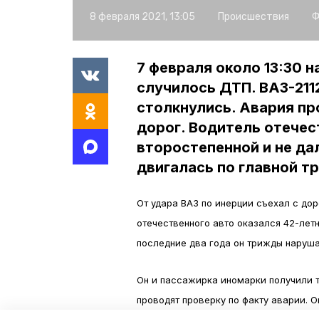
8 февраля 2021, 13:05
Происшествия
Ф
7 февраля около 13:30 н
случилось ДТП. ВАЗ-211
столкнулись. Авария п
дорог. Водитель отечес
второстепенной и не да
двигалась по главной тр
От удара ВАЗ по инерции съехал с дор
отечественного авто оказался 42-лет
последние два года он трижды наруш
Он и пассажирка иномарки получили 
проводят проверку по факту аварии. 