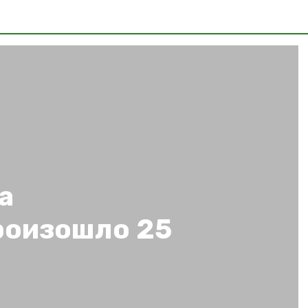
а
роизошло 25
в