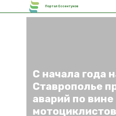
Портал Ессентуков
С начала года н
Ставрополье п
аварий по вине
мотоциклисто