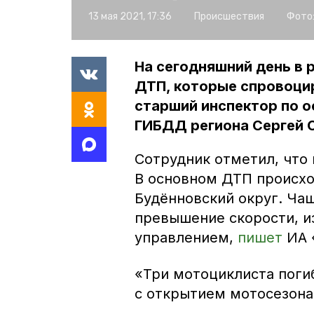
13 мая 2021, 17:36
Происшествия
Фото
На сегодняшний день в 
ДТП, которые спровоци
старший инспектор по 
ГИБДД региона Сергей 
Сотрудник отметил, что 
В основном ДТП происхо
Будённовский округ. Ча
превышение скорости, из
управлением,
пишет
ИА 
«Три мотоциклиста поги
с открытием мотосезона