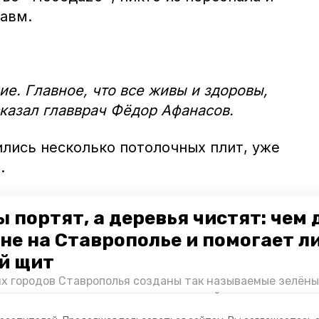
равм.
е. Главное, что все живы и здоровы,
сказал главврач Фёдор Афанасов.
ились несколько потолочных плит, уже
ы.
 портят, а деревья чистят: чем
не на Ставрополье и помогает л
й щит
их городов Ставрополья созданы так называемые зелёны
е зоны, снижающие негативное воздействие выхлопных 
Справляются ли они с постоянно растущим потоком авт