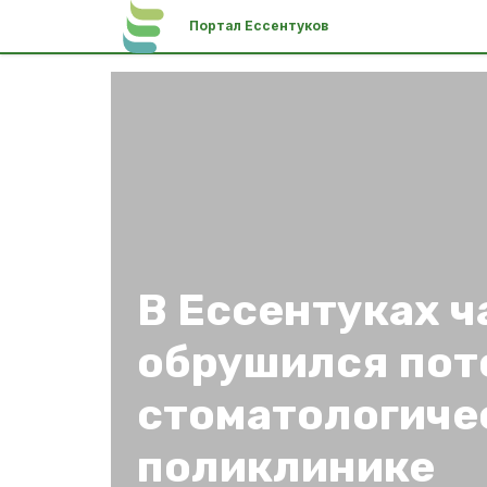
Портал Ессентуков
В Ессентуках ч
обрушился пот
стоматологиче
поликлинике