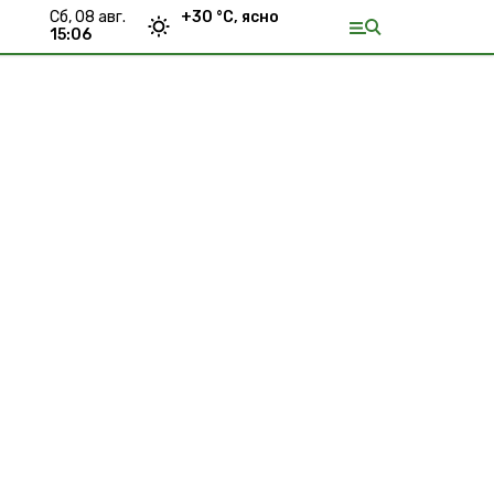
сб, 08 авг.
+
30
°С,
ясно
15:06