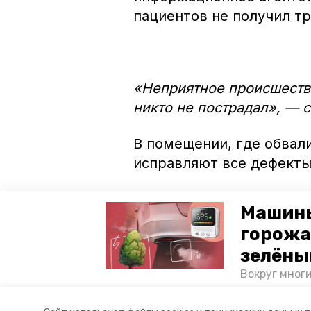
пациентов не получил т
«Неприятное происшестви
никто не пострадал», — 
В помещении, где обвал
исправляют все дефект
Машины
горожа
зелёны
Вокруг мног
лесопарковы
атмосферу. 
Авторы:
Вита Кузьменко