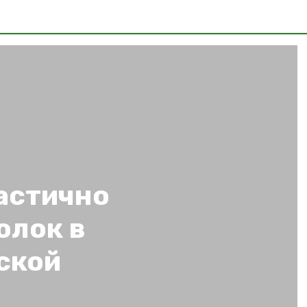
астично
олок в
ской