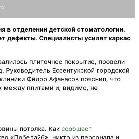
о:
я в отделении детской стоматологии.
ет дефекты. Специалисты усилят каркас
бвалилось плиточное покрытие, провели
д. Руководитель Ессентукской городской
клиники Фёдор Афанасов пояснил, что
х между плитами и, видимо, не
овины потолка. Как
сообщает
во «Победа26», никто из персонала и