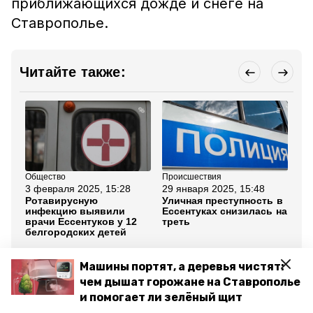
приближающихся дожде и снеге на
Ставрополье.
Читайте также:
Общество
Происшествия
Пр
3 февраля 2025, 15:28
29 января 2025, 15:48
28
Ротавирусную
Уличная преступность в
Пр
инфекцию выявили
Ессентуках снизилась на
ст
врачи Ессентуков у 12
треть
бы
белгородских детей
кв
Все новости
Машины портят, а деревья чистят:
чем дышат горожане на Ставрополье
и помогает ли зелёный щит
ессентуки
ставропольский край