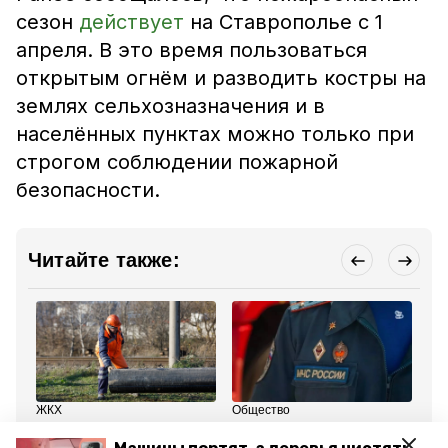
сезон
действует
на Ставрополье с 1
апреля.
В это время пользоваться
открытым огнём и разводить костры на
землях сельхозназначения и в
населённых пунктах можно только при
строгом соблюдении пожарной
безопасности.
Читайте также:
ЖКХ
Общество
ЖК
1 апреля , 12:39
27 марта , 11:03
26
В Ессентуках на улице
Пожарную безопасность
По