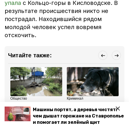
упала
с Кольцо-горы в Кисловодске. В
результате происшествия никто не
пострадал. Находившийся рядом
молодой человек успел вовремя
отскочить.
Читайте также:
Общество
Криминал
Пр
3 июня , 14:40
3 июня , 12:25
2 
Диван и холодильник
Житель Ессентуков
В 
Машины портят, а деревья чистят:
вытащили из русла
задавил собаку,
по
чем дышат горожане на Ставрополье
ручья в Ессентуках
укусившую его сына
ог
ск
и помогает ли зелёный щит