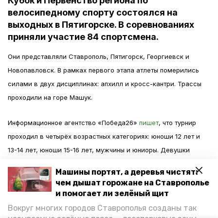
Кубок и Первенство региона по
велосипедному спорту состоялся на
выходных в Пятигорске. В соревнованиях
приняли участие 84 спортсмена.
Они представляли Ставрополь, Пятигорск, Георгиевск и
Новопавловск. В рамках первого этапа атлеты померились
силами в двух дисциплинах: апхилл и кросс-кантри. Трассы
проходили на горе Машук.
Информационное агентство «Победа26»
пишет
, что турнир
проходил в четырёх возрастных категориях: юноши 12 лет и
13-14 лет, юноши 15-16 лет, мужчины и юниоры. Девушки
стартовали отдельной группой.
Машины портят, а деревья чистят:
чем дышат горожане на Ставрополье
Обладателем кубка в обеих дисциплинах стал пятигорский
и помогает ли зелёный щит
спортсмен, представляющий школу олимпийского резерва №
Вокруг многих городов Ставрополья созданы так
4 Андрей Канивец. Среди девушек абсолютной