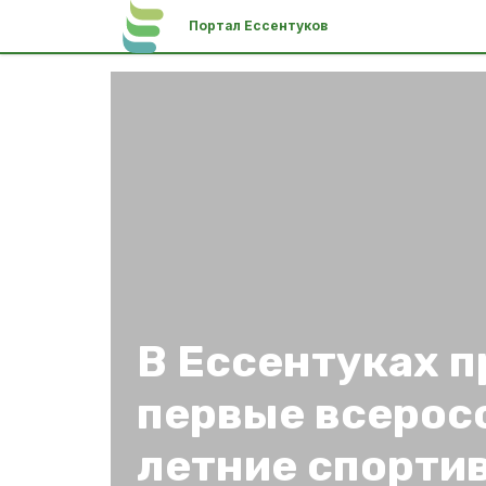
Портал Ессентуков
В Ессентуках 
первые всерос
летние спорти