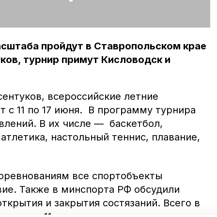
асштаба пройдут в Ставропольском крае
ков, турнир примут Кисловодск и
ентуков, всероссийские летние
 с 11 по 17 июня. В программу турнира
влений. В их числе — баскетбол,
 атлетика, настольный теннис, плавание,
соревнованиям все спортобъекты
вие. Также в минспорта РФ обсудили
ткрытия и закрытия состязаний. Всего в
зыграны 11 комплектов наград среди