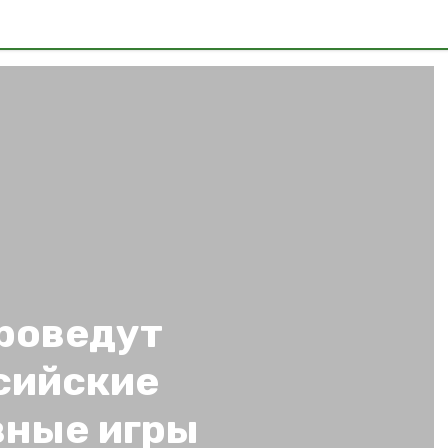
проведут
сийские
вные игры