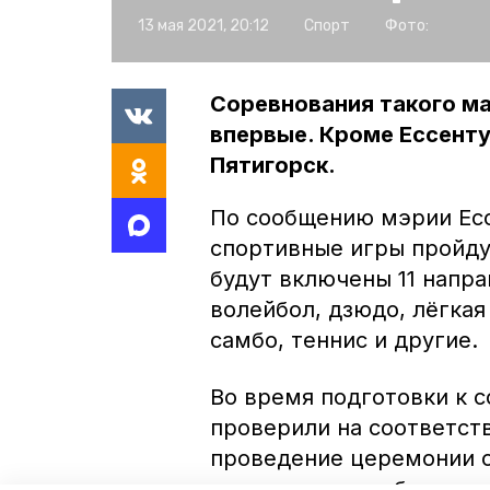
13 мая 2021, 20:12
Спорт
Фото:
Соревнования такого м
впервые. Кроме Ессенту
Пятигорск.
По сообщению мэрии Есс
спортивные игры пройдут
будут включены 11 напра
волейбол, дзюдо, лёгкая
самбо, теннис и другие.
Во время подготовки к 
проверили на соответст
проведение церемонии о
рамках турнира будут ра