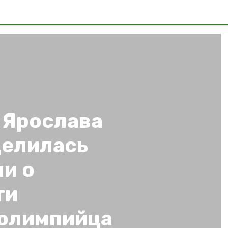
 Ярослава
елилась
и о
ти
олимпийца