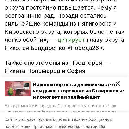
округа постоянно повышается, чему я
безгранично рад. Позади остались
сильнейшие команды из Пятигорска и
Кировского округа, которых было не так
легко обойти», —
цитирует
главу округа
Николая Бондаренко «Победа26».
Также спортсмены из Предгорья —
Никита Пономарёв и София
Кожемяченко — были приглашены на
Машины портят, а деревья чистят:
финал Всероссийского фестиваля ГТО.
чем дышат горожане на Ставрополье
Он запланирован на осень 2021 года в
и помогает ли зелёный щит
международном детском центре
Вокруг многих городов Ставрополья созданы так
«Артек».
называемые зелёные пояса — лесопарковые зоны,
снижающие негативное воздействие выхлопных
Сайт использует файлы cookies и технических данных
газов на атмосферу. Справляются ли они с
посетителей.
Продолжая пользоваться сайтом, Вы
Фото: администрация Предгорного округа