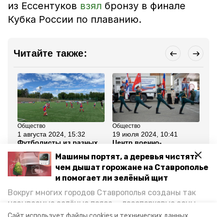
из Ессентуков
взял
бронзу в финале
Кубка России по плаванию.
Читайте также:
Общество
Общество
Сп
1 августа 2024, 15:32
19 июля 2024, 10:41
21
Футболисты из разных
Центр военно-
Сп
регионов России
патриотического
Ес
Машины портят, а деревья чистят:
приехали в Ессентуки на
воспитания откроют в
ме
финал соревнований
Ессентуках
Ме
чем дышат горожане на Ставрополье
ст
и помогает ли зелёный щит
Вокруг многих городов Ставрополья созданы так
Все новости
называемые зелёные пояса — лесопарковые зоны,
снижающие негативное воздействие выхлопных
Сайт использует файлы cookies и технических данных