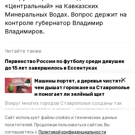
«Центральный» на Кавказских
Минеральных Водах. Вопрос держит на
контроле губернатор Владимир
Владимиров.
Читайте также
Первенство России по футболу среди девушек
до 15 лет завершилось в Ессентуках
Губернатор Ставрополья провёл встречу со
Машины портят, а деревья чистят:
студентами и рассказал о своей карьере
чем дышат горожане на Ставрополье
и помогает ли зелёный щит
Пловцы из Ессентуков завоевали медали на
Вокруг многих городов Ставрополья созданы так
краевых соревнованиях
называемые зелёные пояса — лесопарковые зоны,
снижающие негативное воздействие выхлопных
Сайт использует файлы cookies и технических данных
газов на атмосферу. Справляются ли они с
посетителей.
Продолжая пользоваться сайтом, Вы
спорт
ессентуки
постоянно растущим потоком автотранспорта и
соглашаетесь с
Политикой конфиденциальности