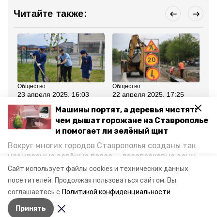
Читайте также:
Общество
Общество
Об
23 апреля 2025, 16:03
22 апреля 2025, 17:25
22
«Сад памяти» появился
Ямочный ремонт и
Ж/
Машины портят, а деревья чистят:
на территории новой
грейдирование
во
школы №11 в
проводят на дорогах в
Се
чем дышат горожане на Ставрополье
Ессентуках
Ессентуках
же
и помогает ли зелёный щит
Вокруг многих городов Ставрополья созданы так
Все новости
называемые зелёные пояса — лесопарковые зоны,
снижающие негативное воздействие выхлопных
Сайт использует файлы cookies и технических данных
газов на атмосферу. Справляются ли они с
отключение воды
водоснабжение
посетителей.
Продолжая пользоваться сайтом, Вы
постоянно растущим потоком автотранспорта и
соглашаетесь с
Политикой конфиденциальности
каким воздухом дышат жители края, узнала
авария
Принять
корреспондент «Победы26».