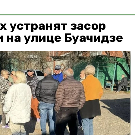
х устранят засор
 на улице Буачидзе