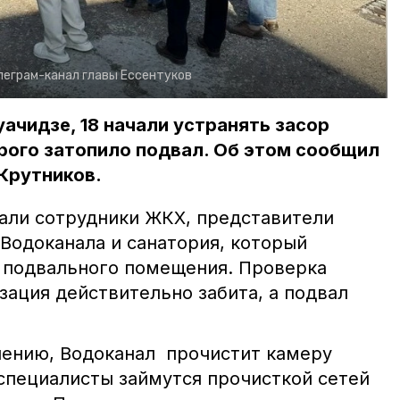
леграм-канал главы Ессентуков
уачидзе, 18 начали устранять засор
орого затопило подвал. Об этом сообщил
Крутников.
хали сотрудники ЖКХ, представители
Водоканала и санатория, который
 подвального помещения. Проверка
зация действительно забита, а подвал
ению, Водоканал
прочистит камеру
 специалисты займутся прочисткой сетей