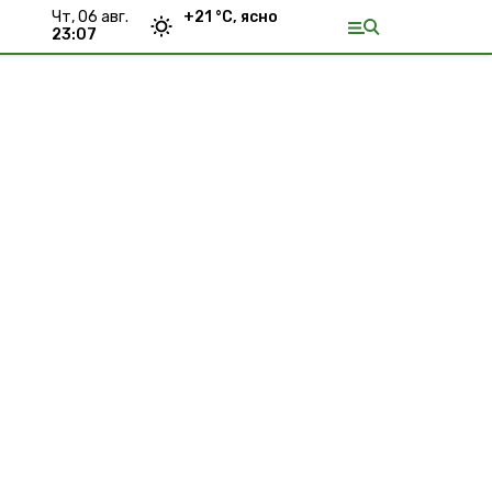
чт, 06 авг.
+
21
°С,
ясно
23:07