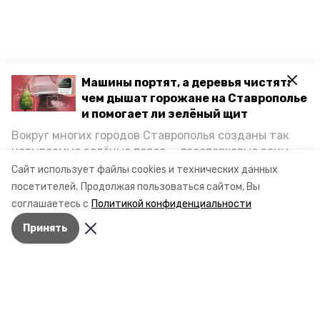
Машины портят, а деревья чистят:
чем дышат горожане на Ставрополье
и помогает ли зелёный щит
Вокруг многих городов Ставрополья созданы так
называемые зелёные пояса — лесопарковые зоны,
снижающие негативное воздействие выхлопных
Сайт использует файлы cookies и технических данных
газов на атмосферу. Справляются ли они с
посетителей.
Продолжая пользоваться сайтом, Вы
постоянно растущим потоком автотранспорта и
соглашаетесь с
Политикой конфиденциальности
каким воздухом дышат жители края, узнала
Принять
корреспондент «Победы26».
Разделы
Новости