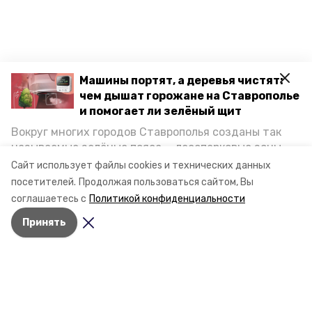
Машины портят, а деревья чистят:
чем дышат горожане на Ставрополье
и помогает ли зелёный щит
Вокруг многих городов Ставрополья созданы так
называемые зелёные пояса — лесопарковые зоны,
снижающие негативное воздействие выхлопных
Сайт использует файлы cookies и технических данных
газов на атмосферу. Справляются ли они с
посетителей.
Продолжая пользоваться сайтом, Вы
постоянно растущим потоком автотранспорта и
соглашаетесь с
Политикой конфиденциальности
каким воздухом дышат жители края, узнала
Принять
корреспондент «Победы26».
Разделы
Новости