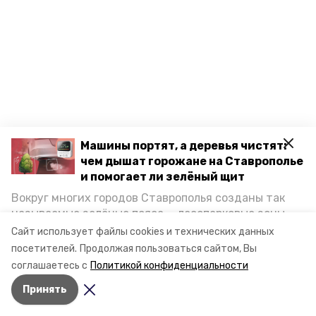
Машины портят, а деревья чистят:
чем дышат горожане на Ставрополье
и помогает ли зелёный щит
Вокруг многих городов Ставрополья созданы так
называемые зелёные пояса — лесопарковые зоны,
снижающие негативное воздействие выхлопных
Сайт использует файлы cookies и технических данных
газов на атмосферу. Справляются ли они с
посетителей.
Продолжая пользоваться сайтом, Вы
постоянно растущим потоком автотранспорта и
соглашаетесь с
Политикой конфиденциальности
каким воздухом дышат жители края, узнала
Принять
корреспондент «Победы26».