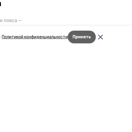
и
е пояса —
газов на
отранспорта
с
Политикой конфиденциальности
Принять
ды26».