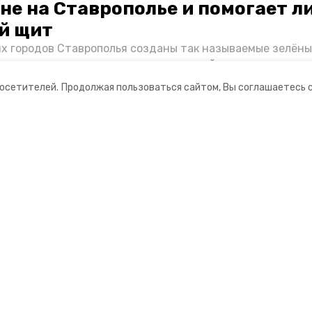
не на Ставрополье и помогает л
й щит
их городов Ставрополья созданы так называемые зелёны
е зоны, снижающие негативное воздействие выхлопных 
Справляются ли они с постоянно растущим потоком авт
посетителей.
Продолжая пользоваться сайтом, Вы соглашаетесь 
духом дышат жители края, узнала корреспондент «Побе
ании
Мы в соцсетях
ная информация
нты
формационный портал»
ионное агентство»