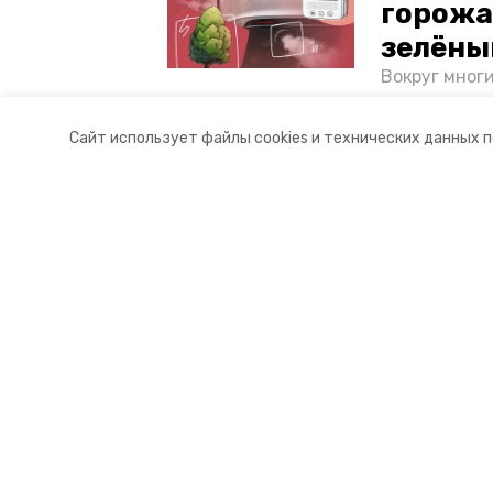
горожа
зелёны
Вокруг мног
лесопарковы
атмосферу. 
Сайт использует файлы cookies и технических данных 
и каким воз
Разделы
О комп
Новости
Контакт
Статьи
Докуме
© 2018 — 2025 «Ессентукский ин
16+
Учредитель ГАУ СК «Ставропольское краевое информац
Главный редактор Тимченко М.П.
+7 (86-52) 33-51-05