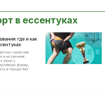
рт в ессентуках
вания: где и как
ссентуках
фитнес-залах или
ях и на свежем
» узнал у
ортивную форму,
ать в городе без