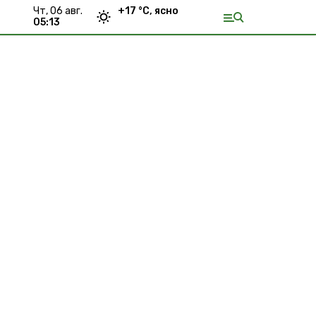
чт, 06 авг.
+
17
°С,
ясно
05:13