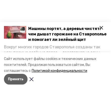
Машины портят, а деревья чистят:
чем дышат горожане на Ставрополье
и помогает ли зелёный щит
Вокруг многих городов Ставрополья созданы так
называемые зелёные пояса — лесопарковые зоны,
снижающие негативное воздействие выхлопных
Сайт использует файлы cookies и технических данных
газов на атмосферу. Справляются ли они с
посетителей.
Продолжая пользоваться сайтом, Вы
постоянно растущим потоком автотранспорта и
соглашаетесь с
Политикой конфиденциальности
каким воздухом дышат жители края, узнала
Принять
корреспондент «Победы26».
Разделы
Новости