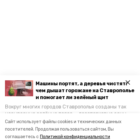
Машины портят, а деревья чистят:
чем дышат горожане на Ставрополье
и помогает ли зелёный щит
Вокруг многих городов Ставрополья созданы так
называемые зелёные пояса — лесопарковые зоны,
снижающие негативное воздействие выхлопных
Сайт использует файлы cookies и технических данных
газов на атмосферу. Справляются ли они с
посетителей.
Продолжая пользоваться сайтом, Вы
постоянно растущим потоком автотранспорта и
соглашаетесь с
Политикой конфиденциальности