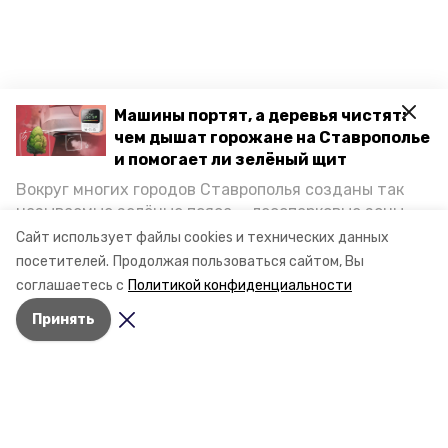
Машины портят, а деревья чистят:
чем дышат горожане на Ставрополье
и помогает ли зелёный щит
Вокруг многих городов Ставрополья созданы так
называемые зелёные пояса — лесопарковые зоны,
снижающие негативное воздействие выхлопных
Сайт использует файлы cookies и технических данных
газов на атмосферу. Справляются ли они с
посетителей.
Продолжая пользоваться сайтом, Вы
постоянно растущим потоком автотранспорта и
соглашаетесь с
Политикой конфиденциальности
каким воздухом дышат жители края, узнала
Принять
корреспондент «Победы26».
Разделы
Новости