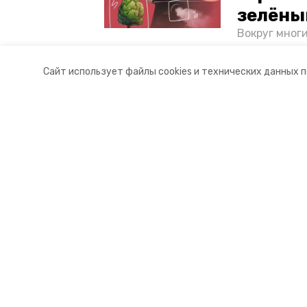
зелёны
Вокруг мног
лесопарковы
атмосферу. 
Сайт использует файлы cookies и технических данных 
и каким воз
Разделы
О комп
Новости
Контакт
Статьи
Докуме
© 2018 — 2025 «Ессентукский ин
16+
Учредитель ГАУ СК «Ставропольское краевое информац
Главный редактор Тимченко М.П.
+7 (86-52) 33-51-05
info@skia26.ru
Воспроизведение и любое иное использование материало
СМИ зарегистрировано Федеральной службой по надзор
(Роскомнадзор). Реестровая запись СМИ: Эл № ФС77-724