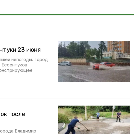
нтуки 23 июня
ейшей непогоды. Город
я Ессентуков
емонстрирующее
док после
 города Владимир