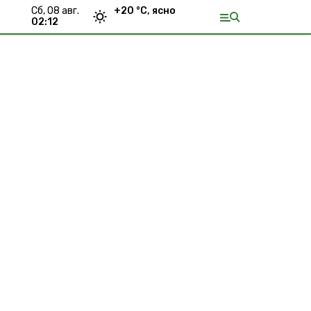
сб, 08 авг.
+
20
°С,
ясно
02:12