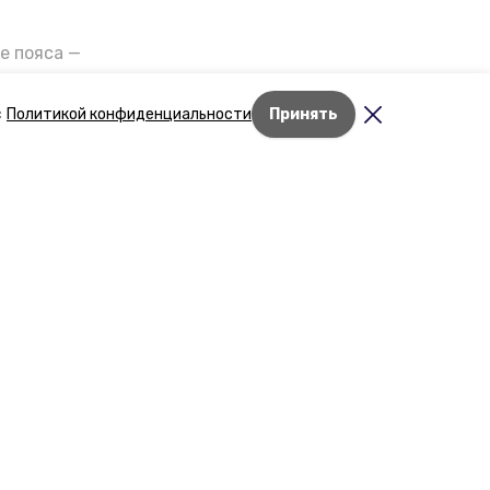
е пояса —
газов на
отранспорта
с
Политикой конфиденциальности
Принять
ды26».
й