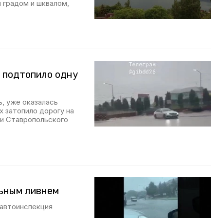
градом и шквалом,
я подтопило одну
, уже оказалась
х затопило дорогу на
ии Ставропольского
льным ливнем
савтоинспекция