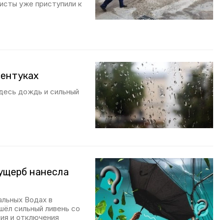
листы уже приступили к
сентуках
здесь дождь и сильный
 ущерб нанесла
альных Водах в
шёл сильный ливень со
ия и отключения