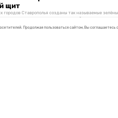
й щит
их городов Ставрополья созданы так называемые зелёны
е зоны, снижающие негативное воздействие выхлопных 
Справляются ли они с постоянно растущим потоком авт
посетителей.
Продолжая пользоваться сайтом, Вы соглашаетесь 
духом дышат жители края, узнала корреспондент «Побе
ании
Мы в соцсетях
ная информация
нты
формационный портал»
ионное агентство»
в сайта возможны только при указании активной ссылки на источник.
у в сфере связи, информационных технологий и массовых коммуникаци
55 от 05 марта 2018 г.