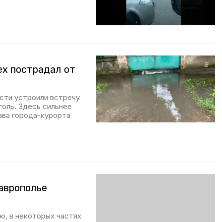
ех пострадал от
асти устроили встречу
голь. Здесь сильнее
лава города-курорта
аврополье
ю, в некоторых частях