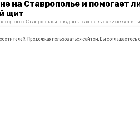
не на Ставрополье и помогает л
й щит
их городов Ставрополья созданы так называемые зелёны
е зоны, снижающие негативное воздействие выхлопных 
Справляются ли они с постоянно растущим потоком авт
посетителей.
Продолжая пользоваться сайтом, Вы соглашаетесь 
духом дышат жители края, узнала корреспондент «Побе
ании
Мы в соцсетях
ная информация
нты
формационный портал»
ионное агентство»