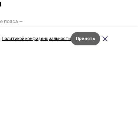
и
е пояса —
газов на
отранспорта
с
Политикой конфиденциальности
Принять
ды26».