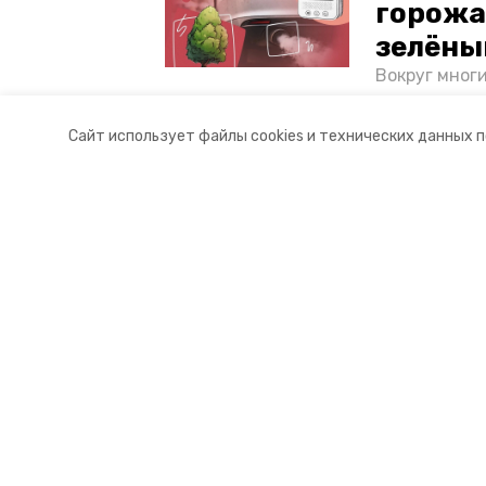
горожа
зелёны
Вокруг мног
лесопарковы
атмосферу. 
Сайт использует файлы cookies и технических данных 
и каким воз
Разделы
О комп
Новости
Контакт
Статьи
Докуме
© 2018 — 2025 «Ессентукский ин
16+
Учредитель ГАУ СК «Ставропольское краевое информац
Главный редактор Тимченко М.П.
+7 (86-52) 33-51-05