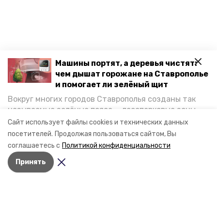
Машины портят, а деревья чистят:
чем дышат горожане на Ставрополье
и помогает ли зелёный щит
Вокруг многих городов Ставрополья созданы так
называемые зелёные пояса — лесопарковые зоны,
снижающие негативное воздействие выхлопных
Сайт использует файлы cookies и технических данных
газов на атмосферу. Справляются ли они с
посетителей.
Продолжая пользоваться сайтом, Вы
постоянно растущим потоком автотранспорта и
соглашаетесь с
Политикой конфиденциальности
каким воздухом дышат жители края, узнала
Принять
корреспондент «Победы26».
Разделы
Новости
Статьи