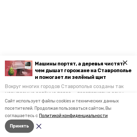
Машины портят, а деревья чистят:
чем дышат горожане на Ставрополье
и помогает ли зелёный щит
Разделы
Вокруг многих городов Ставрополья созданы так
Новости
называемые зелёные пояса — лесопарковые зоны,
Статьи
снижающие негативное воздействие выхлопных
Сайт использует файлы cookies и технических данных
газов на атмосферу. Справляются ли они с
посетителей.
Продолжая пользоваться сайтом, Вы
О компании
постоянно растущим потоком автотранспорта и
соглашаетесь с
Политикой конфиденциальности
каким воздухом дышат жители края, узнала
Контактная информация
Принять
корреспондент «Победы26».
Документы