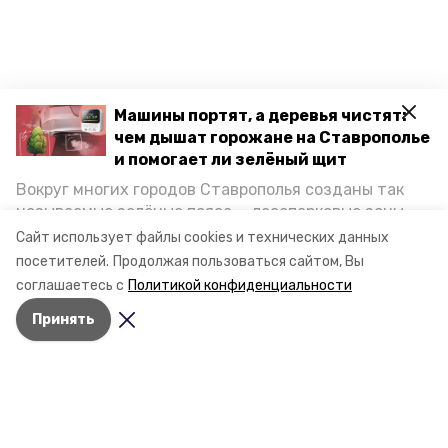
Машины портят, а деревья чистят:
чем дышат горожане на Ставрополье
и помогает ли зелёный щит
Вокруг многих городов Ставрополья созданы так
называемые зелёные пояса — лесопарковые зоны,
снижающие негативное воздействие выхлопных
Сайт использует файлы cookies и технических данных
газов на атмосферу. Справляются ли они с
посетителей.
Продолжая пользоваться сайтом, Вы
постоянно растущим потоком автотранспорта и
соглашаетесь с
Политикой конфиденциальности
каким воздухом дышат жители края, узнала
Принять
корреспондент «Победы26».
Разделы
Новости