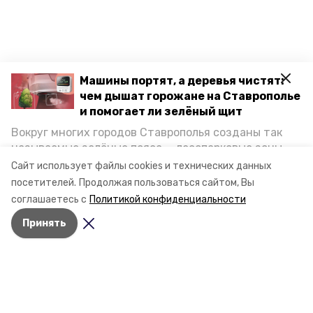
Машины портят, а деревья чистят:
чем дышат горожане на Ставрополье
и помогает ли зелёный щит
Вокруг многих городов Ставрополья созданы так
называемые зелёные пояса — лесопарковые зоны,
снижающие негативное воздействие выхлопных
Сайт использует файлы cookies и технических данных
газов на атмосферу. Справляются ли они с
посетителей.
Продолжая пользоваться сайтом, Вы
постоянно растущим потоком автотранспорта и
соглашаетесь с
Политикой конфиденциальности
каким воздухом дышат жители края, узнала
Принять
корреспондент «Победы26».
Разделы
Новости