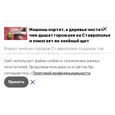
Машины портят, а деревья чистят:
чем дышат горожане на Ставрополье
и помогает ли зелёный щит
Вокруг многих городов Ставрополья созданы так
называемые зелёные пояса — лесопарковые зоны,
снижающие негативное воздействие выхлопных
Сайт использует файлы cookies и технических данных
газов на атмосферу. Справляются ли они с
посетителей.
Продолжая пользоваться сайтом, Вы
постоянно растущим потоком автотранспорта и
соглашаетесь с
Политикой конфиденциальности
каким воздухом дышат жители края, узнала
Принять
корреспондент «Победы26».
Разделы
Новости