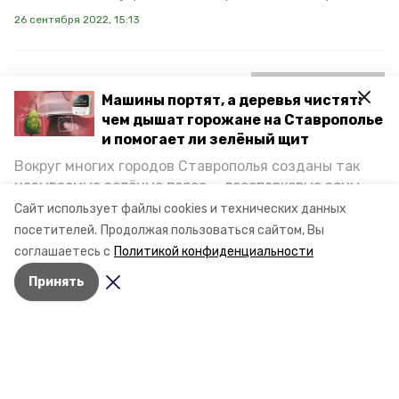
26 сентября 2022, 15:13
Губернатор Ставрополья:
Машины портят, а деревья чистят:
в 2023 году в крае
чем дышат горожане на Ставрополье
пройдёт капитальный
и помогает ли зелёный щит
ремонт 13 школ
Вокруг многих городов Ставрополья созданы так
называемые зелёные пояса — лесопарковые зоны,
На Ставрополье капитально отремонтируют сразу 13
снижающие негативное воздействие выхлопных
Сайт использует файлы cookies и технических данных
школ. Об этом сообщили в пресс-службе губернатора
газов на атмосферу. Справляются ли они с
посетителей.
Продолжая пользоваться сайтом, Вы
Ставропольского края.
постоянно растущим потоком автотранспорта и
соглашаетесь с
Политикой конфиденциальности
каким воздухом дышат жители края, узнала
8 сентября 2022, 14:17
Принять
корреспондент «Победы26».
Разделы
Новости