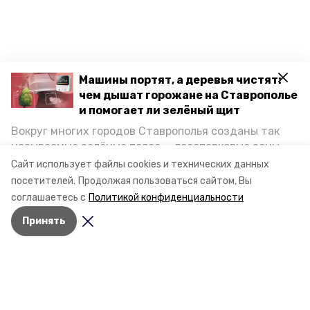
Машины портят, а деревья чистят:
чем дышат горожане на Ставрополье
и помогает ли зелёный щит
Вокруг многих городов Ставрополья созданы так
называемые зелёные пояса — лесопарковые зоны,
снижающие негативное воздействие выхлопных
Сайт использует файлы cookies и технических данных
газов на атмосферу. Справляются ли они с
посетителей.
Продолжая пользоваться сайтом, Вы
постоянно растущим потоком автотранспорта и
соглашаетесь с
Политикой конфиденциальности
каким воздухом дышат жители края, узнала
Принять
корреспондент «Победы26».
Разделы
Новости