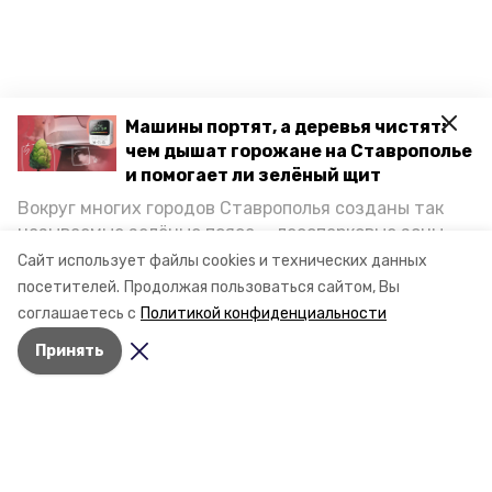
Машины портят, а деревья чистят:
чем дышат горожане на Ставрополье
и помогает ли зелёный щит
Вокруг многих городов Ставрополья созданы так
называемые зелёные пояса — лесопарковые зоны,
снижающие негативное воздействие выхлопных
Сайт использует файлы cookies и технических данных
газов на атмосферу. Справляются ли они с
посетителей.
Продолжая пользоваться сайтом, Вы
постоянно растущим потоком автотранспорта и
соглашаетесь с
Политикой конфиденциальности
каким воздухом дышат жители края, узнала
Принять
корреспондент «Победы26».
Разделы
Новости