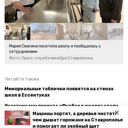
Мария Смагина посетила школу и пообщалась с
сотрудниками
Фото: Пресс-служба минобра Ставрополья
Читайте также
Мемориальные таблички появятся на стенах
школ в Ессентуках
Участниками проекта «Футбол в школе» стали
83 школы Ставрополья
Машины портят, а деревья чистят:
чем дышат горожане на Ставрополье
«Лучшая награда — победы и успехи
и помогает ли зелёный щит