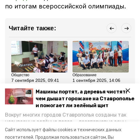
по итогам всероссийской олимпиады.
Читайте также:
Общество
Образование
Об
7 сентября 2025, 09:41
1 сентября 2025, 14:06
1 
Учеников школы №7
Владимир Владимиров
Мо
Ессентуков научили
посетил новую школу
пр
Машины портят, а деревья чистят:
изготавливать
Ессентуков 1 сентября
пр
чем дышат горожане на Ставрополье
световозвращающие
ес
элементы
пр
и помогает ли зелёный щит
Вокруг многих городов Ставрополья созданы так
Все новости
называемые зелёные пояса — лесопарковые зоны,
снижающие негативное воздействие выхлопных
Сайт использует файлы cookies и технических данных
газов на атмосферу. Справляются ли они с
посетителей.
Продолжая пользоваться сайтом, Вы
школьники
сергей есенин