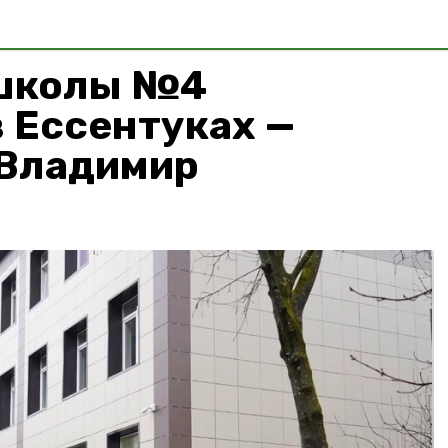
 школы №4
 Ессентуках —
 Владимир
в