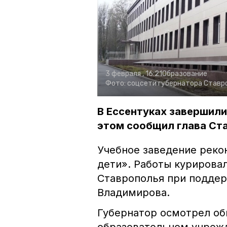
3 февраля , 16:21
Образование
Фото:
соцсети губернатора Ставр
В Ессентуках завершил
этом сообщил глава Ст
Учебное заведение реко
дети». Работы курирова
Ставрополья при поддер
Владимирова.
Губернатор осмотрел об