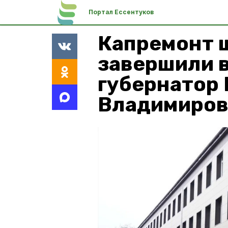
Портал Ессентуков
Капремонт
завершили в
губернатор
Владимиро