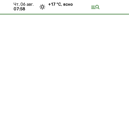
чт, 06 авг.
+
17
°С,
ясно
07:58