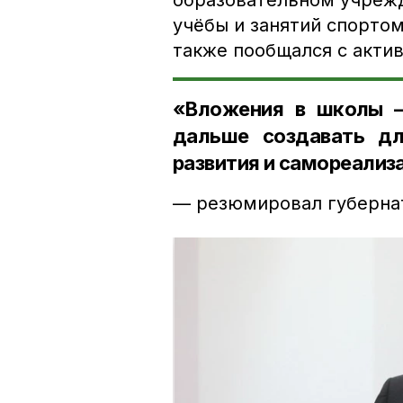
образовательном учрежд
учёбы и занятий спорто
также пообщался с акти
«Вложения в школы –
дальше создавать д
развития и самореализ
— резюмировал губерна