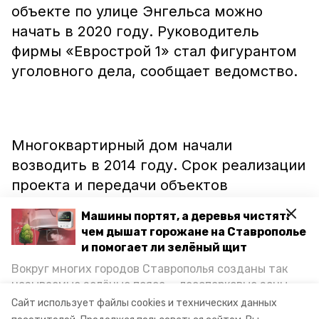
объекте по улице Энгельса можно
начать в 2020 году. Руководитель
фирмы «Еврострой 1» стал фигурантом
уголовного дела, сообщает ведомство.
Многоквартирный дом начали
возводить в 2014 году. Срок реализации
проекта и передачи объектов
перенесли
с I квартала 2018 года на III
Машины портят, а деревья чистят:
квартал 2019-го. Сейчас строительство
чем дышат горожане на Ставрополье
не ведётся.
и помогает ли зелёный щит
Вокруг многих городов Ставрополья созданы так
называемые зелёные пояса — лесопарковые зоны,
снижающие негативное воздействие выхлопных
Сайт использует файлы cookies и технических данных
газов на атмосферу. Справляются ли они с