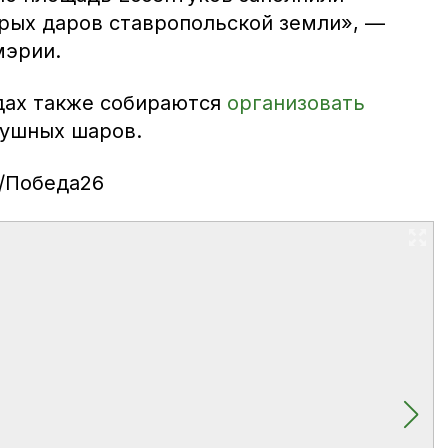
рых даров ставропольской земли», —
мэрии.
дах также собираются
организовать
душных шаров.
о/Победа26