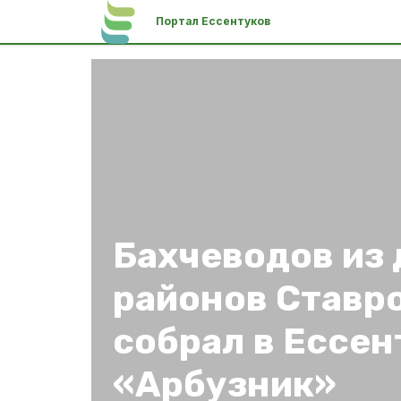
Портал Ессентуков
Бахчеводов из 
районов Ставр
собрал в Ессен
«Арбузник»