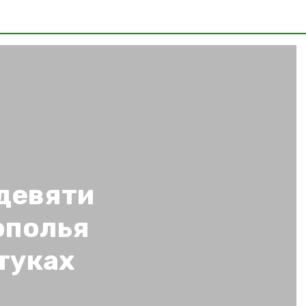
девяти
ополья
туках