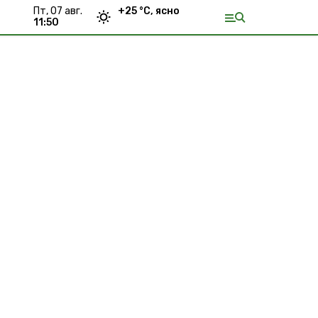
пт, 07 авг.
+
25
°С,
ясно
11:50