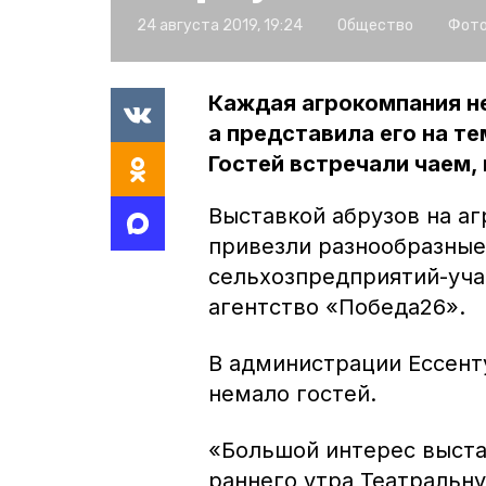
24 августа 2019, 19:24
Общество
Фото
Каждая агрокомпания н
а представила его на т
Гостей встречали чаем,
Выставкой абрузов на а
привезли разнообразные
сельхозпредприятий-уча
агентство «Победа26».
В администрации Ессент
немало гостей.
«Большой интерес выста
раннего утра Театральн