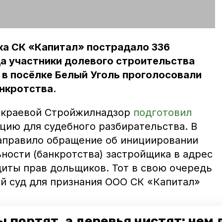
ка СК «Капитал» пострадало 336
да участники долевого строительства
в посёлке Белый Уголь проголосовали
нкротства.
а краевой Стройжилнадзор
подготовил
ию для судебного разбирательства. В
аправило обращение об инициировании
ности (банкротства) застройщика в адрес
иты прав дольщиков. Тот в свою очередь
й суд для признания ООО СК «Капитал»
 портят, а деревья чистят: чем
ойщика банкротом проблемные объекты