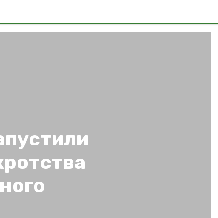
апустили
кротства
ного