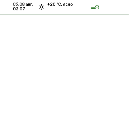
сб, 08 авг.
+
20
°С,
ясно
02:07