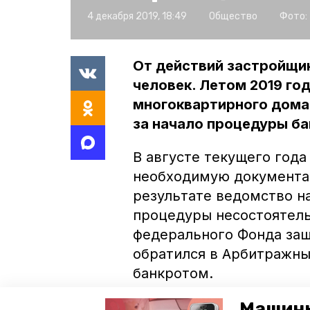
4 декабря 2019, 18:49
Общество
Фото:
От действий застройщи
человек. Летом 2019 го
многоквартирного дома 
за начало процедуры ба
В августе текущего год
необходимую документац
результате ведомство н
процедуры несостоятель
федерального Фонда защ
обратился в Арбитражны
банкротом.
Машины
После признания застр