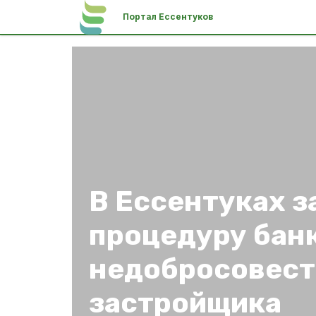
Портал Ессентуков
В Ессентуках з
процедуру бан
недобросовест
застройщика