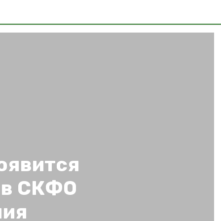
появится
 в СКФО
ния