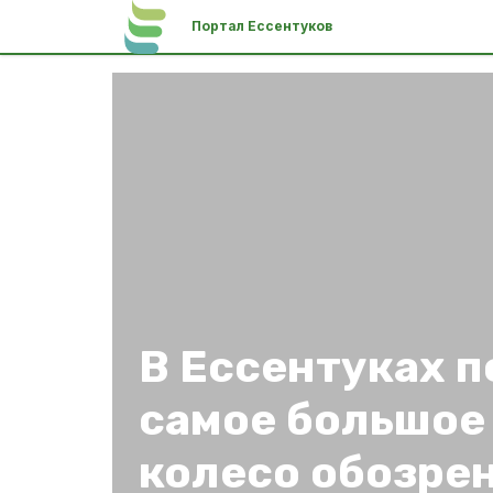
Портал Ессентуков
В Ессентуках 
самое большое
колесо обозре