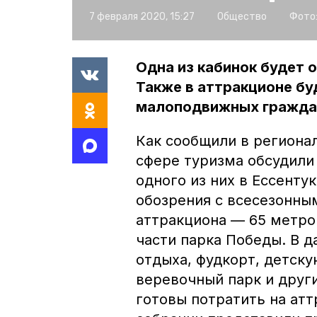
7 февраля 2020, 15:27
Общество
Фото
Одна из кабинок будет 
Также в аттракционе бу
малоподвижных гражда
Как сообщили в региона
сфере туризма обсудили
одного из них в Ессенту
обозрения с всесезонны
аттракциона — 65 метров
части парка Победы. В д
отдыха, фудкорт, детску
веревочный парк и друг
готовы потратить на атт