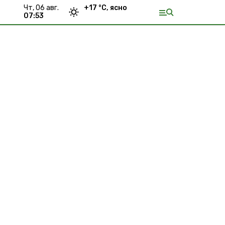
чт, 06 авг.
+
17
°С,
ясно
07:53