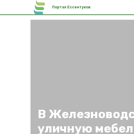
Портал Ессентуков
В Железноводс
уличную мебел