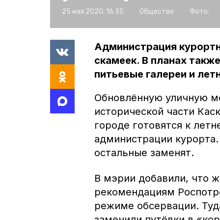
25 мая 2020, 16:35
Общество
Фото:
Администрация курортн
скамеек. В планах такж
питьевые галереи и лет
Обновлённую уличную ме
исторической части Кас
городе готовятся к летн
администрации курорта.
остальные заменят.
В мэрии добавили, что ж
рекомендациям Роспотре
режиме обсервации. Туд
заменили путёвки в «ко