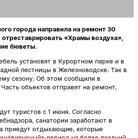
ого города направила на ремонт 30
е отреставрировать «Храмы воздуха»,
ние бюветы.
бель установят в Курортном парке и в
кадной лестницы в Железноводске. Так в
ему сезону. Об этом сообщили в
 Часть объектов отправят на ремонт,
дут туристов с 1 июня. Согласно
бнадзора, санатории заработают в
а приедут отдыхающие, которые
ронавирусный» период на более поздний