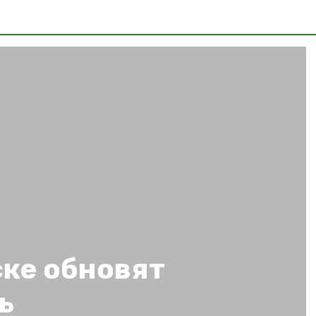
ке обновят
ь