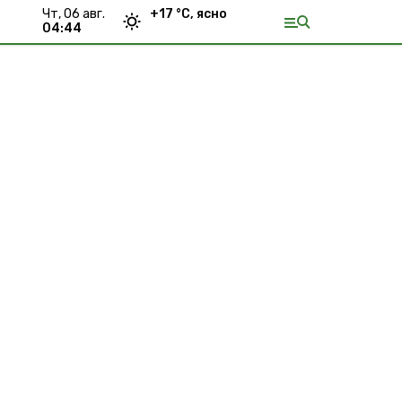
чт, 06 авг.
+
17
°С,
ясно
04:44