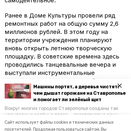
самодеятельное.
Ранее в Доме Культуры провели ряд
ремонтных работ на общую сумму 2,6
миллионов рублей. В этом году на
территории учреждения планируют
вновь открыть летнюю творческую
площадку. В советские времена здесь
проводились танцевальные вечера и
выступали инструментальные
ансамбли. На проект, который победил
Машины портят, а деревья чистят:
в конкурсном отборе, выделено почти
чем дышат горожане на Ставрополье
два миллиона рублей.
и помогает ли зелёный щит
Вокруг многих городов Ставрополья созданы так
Тем временем реконструкция
называемые зелёные пояса — лесопарковые зоны,
некрополя в Пятигорске
стала
краевым
снижающие негативное воздействие выхлопных
Сайт использует файлы cookies и технических данных
газов на атмосферу. Справляются ли они с
проектом.
посетителей.
Продолжая пользоваться сайтом, Вы