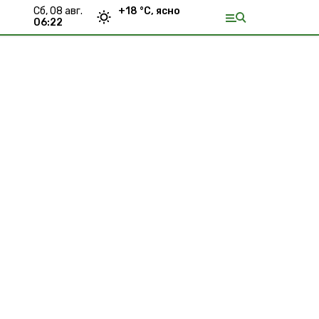
сб, 08 авг.
+
18
°С,
ясно
06:22