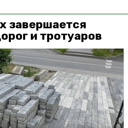
ах завершается
орог и тротуаров