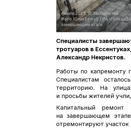
4 июля 2023, 18:36
Общество
Фото:
Юлия Безгуб /
ИА «Победа26
завершающем этапе
Специалисты завершают
тротуаров в Ессентуках
Александр Некристов.
Работы по капремонту 
Специалистам осталос
территорию. На улица
и просьбы жителей учли
Капитальный ремонт 
на завершающем этапе.
отремонтируют участок н