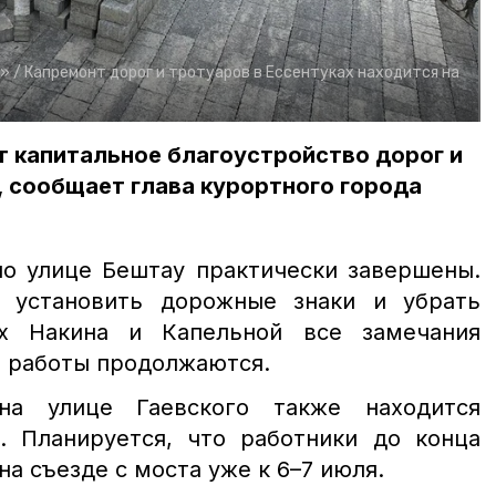
» /
Капремонт дорог и тротуаров в Ессентуках находится на
 капитальное благоустройство дорог и
, сообщает глава курортного города
по улице Бештау практически завершены.
ь установить дорожные знаки и убрать
х Накина и Капельной все замечания
, работы продолжаются.
на улице Гаевского также находится
 Планируется, что работники до конца
а съезде с моста уже к 6–7 июля.