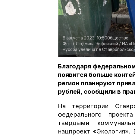
8 августа 2023, 10:50
Общество
Фото:
Людмила Чифликлий /
ИА «П
мусора увеличат в Ставропольском
Благодаря федеральному
появится больше контей
регион планируют привл
рублей, сообщили в пра
На территории Ставро
федерального проект
твёрдыми коммуналь
нацпроект «Экология». 