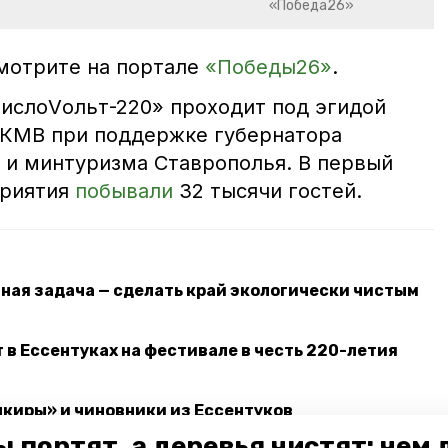
«Победа26»
мотрите на портале
«Победы26»
.
ислоVольт-220» проходит под эгидой
 КМВ при поддержке губернатора
и минтуризма Ставрополья. В первый
приятия
побывали
32 тысячи гостей.
вная задача — сделать край экологически чистым
 в Ессентуках на фестивале в честь 220-летия
киры» и чиновники из Ессентуков
 портят, а деревья чистят: чем