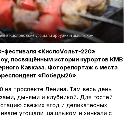
але в Кисловодске угощали арбузным шашлыком
3D-фестиваля «КислоVольт-220»
оу, посвящённым истории курортов КМВ
ерного Кавказа. Фоторепортаж с места
рреспондент «Победы26».
00 на проспекте Ленина. Там весь день
зами, дынями и клубникой. Для гостей
устацию свежих ягод и деликатесных
стивале угощали шашлыком и хинкали с