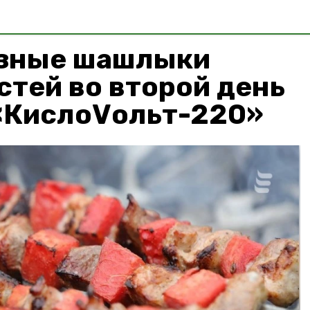
узные шашлыки
стей во второй день
«КислоVольт-220»