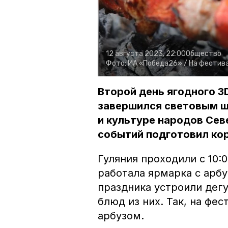
12 августа 2023, 22:00
Общество
Фото:
ИА «Победа26» /
На фестив
Второй день ягодного 
завершился световым ш
и культуре народов Сев
событий подготовил ко
Гуляния проходили с 10:
работала ярмарка с арбу
праздника устроили дег
блюд из них. Так, на фе
арбузом.