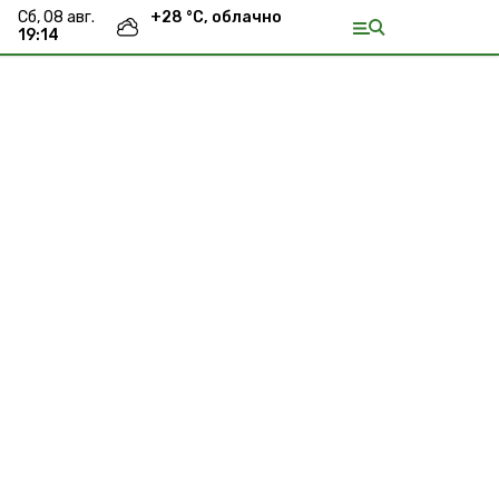
сб, 08 авг.
+
28
°С,
облачно
19:14