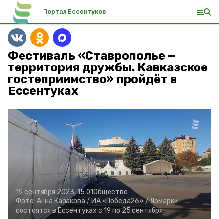
Портал Ессентуков
Фестиваль «Ставрополье —
территория дружбы. Кавказское
гостеприимство» пройдёт в
Ессентуках
19 сентября 2023, 15:01
Общество
Фото:
Анна Казакова /
ИА «Победа26» /
Ярмарки
состоятся в Ессентуках с 19 по 25 сентября