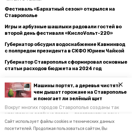
Фестиваль «Бархатный сезон» открылся на
Ставрополье
Игры и арбузные шашлыки радовали гостей во
второй день фестиваля «КислоVольт-220»
Губернатор обсудил водоснабжение Кавминвод
с полпредом президента в СКФО Юрием Чайкой
Губернатор Ставрополья сформировал основные
статьи расходов бюджета на 2024 год
Машины портят, а деревья чистят:
ставрополье
ессентуки
фестиваль
чем дышат горожане на Ставрополье
и помогает ли зелёный щит
гостеприимство
ярмарка
выставка
Вокруг многих городов Ставрополья созданы так
называемые зелёные пояса — лесопарковые зоны,
губернатор ставрополья
снижающие негативное воздействие выхлопных
Сайт использует файлы cookies и технических данных
газов на атмосферу. Справляются ли они с
посетителей.
Продолжая пользоваться сайтом, Вы
владимир владимиров