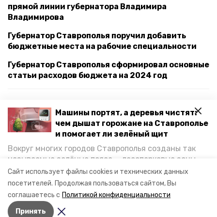
прямой линии губернатора Владимира
Владимирова
Губернатор Ставрополья поручил добавить
бюджетные места на рабочие специальности
Губернатор Ставрополья сформировал основные
статьи расходов бюджета на 2024 год
губернатор
владимир владимиров
Машины портят, а деревья чистят:
чем дышат горожане на Ставрополье
поздравление
и помогает ли зелёный щит
Вокруг многих городов Ставрополья созданы так
день работников сельского хозяйства и
называемые зелёные пояса — лесопарковые зоны,
перерабатывающей промышленности
снижающие негативное воздействие выхлопных
Сайт использует файлы cookies и технических данных
газов на атмосферу. Справляются ли они с
посетителей.
Продолжая пользоваться сайтом, Вы
праздник
глава края
ставрополье
постоянно растущим потоком автотранспорта и
соглашаетесь с
Политикой конфиденциальности
каким воздухом дышат жители края, узнала
Принять
корреспондент «Победы26».
Авторы:
Анастасия Михайловская